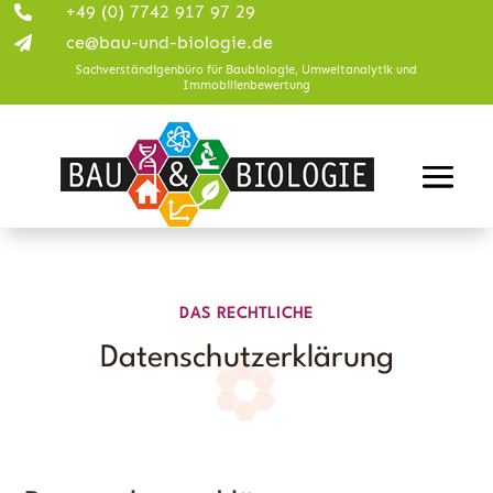
+49 (0) 7742 917 97 29

ce@bau-und-biologie.de

Sachverständigenbüro für Baubiologie, Umweltanalytik und
Immobilienbewertung
DAS RECHTLICHE
Datenschutzerklärung